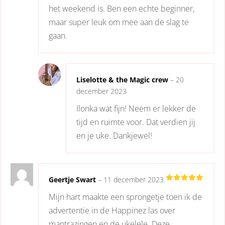
het weekend is. Ben een echte beginner,
maar super leuk om mee aan de slag te
gaan.
Liselotte & the Magic crew
–
20
december 2023
Ilonka wat fijn! Neem er lekker de
tijd en ruimte voor. Dat verdien jij
en je uke. Dankjewel!
Geertje Swart
–
11 december 2023
Gewaardeerd
Mijn hart maakte een sprongetje toen ik de
5
uit 5
advertentie in de Happinez las over
mantrazingen en de ukelele. Deze