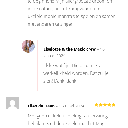
te beginnen!! Mijn allergrootste droom om
in de natuur, bij het kampvuur op mijn
ukelele mooie mantra’s te spelen en samen
met anderen te zingen.
Liselotte & the Magic crew
–
16
januari 2024
Elske wat fijn! Die droom gaat
werkelijkheid worden. Dat zul je
zien! Dank, dank!
Ellen de Haan
–
5 januari 2024
Gewaardeerd
Met geen enkele ukelele/gitaar ervaring
5
uit 5
heb ik mezelf de ukelele met het Magic