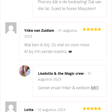
Precies dát is de bedoeling! Dat van
die lat. Goed te horen Marjolein!
Ynke van Zuidam
–
31 augustus
Gewaardeerd
2023
5
uit 5
Wat ben ik blij. Zo snel en zooo mooi.
Al bij m’n eerste mantra. ❤️
Liselotte & the Magic crew
–
31
augustus 2023
Geniet ervan Ynke! & welkom 🙌🏻
Lotte
–
10 augustus 2023