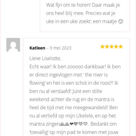
Wat fijn om te horen! Daar maak je
ons heel blij mee. Precies wat je
uke in een uke zoekt: een maatje 🙂
Katleen
–
9 mei 2023
Gewaardeerd
Lieve Liselotte,
5
uit 5
Echt waar! Ik ben zooooo dankbaar! Ik ben
er direct ingevlogen met ‘ the river is
flowing’ en het is een schot in de roos!!! Ik
ben nu al verslaafd! Juist een stilte
weekend achter de rug en de mantra is
heel de tijd met me meegewandeld! Ben
nu al verliefd op mijn Ukelele, en op het
mantra zingen🙏🙏❤💙💚💛. Bedankt om
‘toevallig’ op mijn pad te komen met jouw