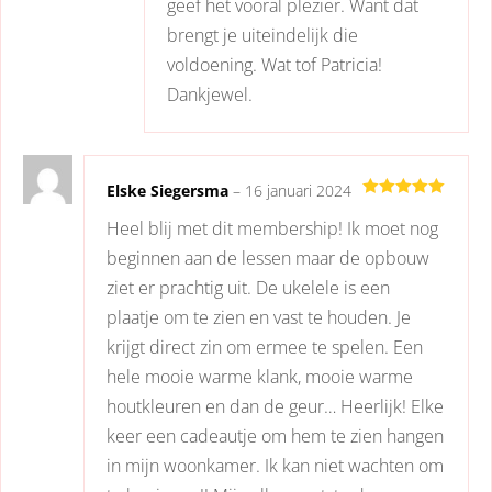
geef het vooral plezier. Want dat
brengt je uiteindelijk die
voldoening. Wat tof Patricia!
Dankjewel.
Elske Siegersma
–
16 januari 2024
Gewaardeerd
Heel blij met dit membership! Ik moet nog
5
uit 5
beginnen aan de lessen maar de opbouw
ziet er prachtig uit. De ukelele is een
plaatje om te zien en vast te houden. Je
krijgt direct zin om ermee te spelen. Een
hele mooie warme klank, mooie warme
houtkleuren en dan de geur… Heerlijk! Elke
keer een cadeautje om hem te zien hangen
in mijn woonkamer. Ik kan niet wachten om