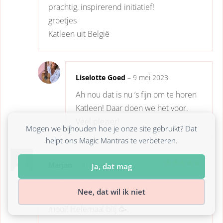
prachtig, inspirerend initiatief!
groetjes
Katleen uit België
Liselotte Goed
–
9 mei 2023
Ah nou dat is nu ’s fijn om te horen
Katleen! Daar doen we het voor.
Veel plezier!
Mogen we bijhouden hoe je onze site gebruikt? Dat
helpt ons Magic Mantras te verbeteren.
Marjan
–
30 maart 2023
Ja, dat mag
Gewaardeerd
Vandaag de ukelele ontvangen. Hij is
5
uit 5
Nee, dat wil ik niet
prachtig, ruikt lekker en de klank is zo
mooi! Helemaal blij 🥳.