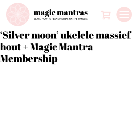
Ga
Winkelw
naar
de
Me
inhoud
‘Silver moon’ ukelele massief
tog
hout + Magic Mantra
Membership