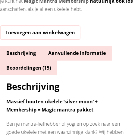
Je kunt het
Magic Mantra Membership
natuurlijk ook los
aanschaffen, als je al een ukelele hebt.
'Silver
Toevoegen aan winkelwagen
moon'
ukelele
Beschrijving
Aanvullende informatie
massief
hout
Beoordelingen (15)
+
Magic
Beschrijving
Mantra
Membership
Massief houten ukelele ‘silver moon’ +
aantal
Membership = Magic mantra pakket
Ben je mantra-liefhebber of yogi en op zoek naar een
goede ukelele met een waanzinnige klank? Wij hebben