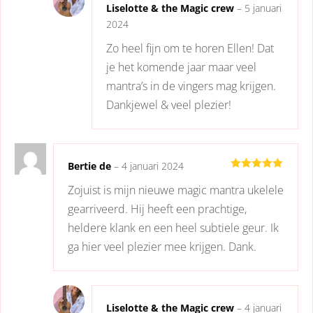
Liselotte & the Magic crew
–
5 januari
2024
Zo heel fijn om te horen Ellen! Dat
je het komende jaar maar veel
mantra’s in de vingers mag krijgen.
Dankjewel & veel plezier!
Bertie de
–
4 januari 2024
Gewaardeerd
Zojuist is mijn nieuwe magic mantra ukelele
5
uit 5
gearriveerd. Hij heeft een prachtige,
heldere klank en een heel subtiele geur. Ik
ga hier veel plezier mee krijgen. Dank.
Liselotte & the Magic crew
–
4 januari