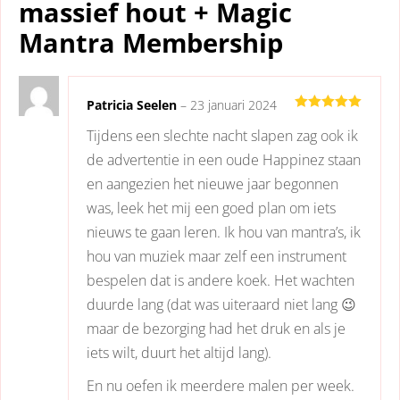
massief hout + Magic
Mantra Membership
Patricia Seelen
–
23 januari 2024
Gewaardeerd
Tijdens een slechte nacht slapen zag ook ik
5
uit 5
de advertentie in een oude Happinez staan
en aangezien het nieuwe jaar begonnen
was, leek het mij een goed plan om iets
nieuws te gaan leren. Ik hou van mantra’s, ik
hou van muziek maar zelf een instrument
bespelen dat is andere koek. Het wachten
duurde lang (dat was uiteraard niet lang 😉
maar de bezorging had het druk en als je
iets wilt, duurt het altijd lang).
En nu oefen ik meerdere malen per week.