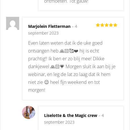
ontmoeten. Tot gauw!
Marjolein Fletterman
–
4
Gewaardeerd
september 2023
5
uit 5
Even laten weten dat ik de uke goed
ontvangen heb 🙏🏻🥰❤️ hij is echt
prachtig!! Ik ben er zo blij mee! Dikke
dankjewel 🙏🏻💗 Morgen sluit ik aan bij je
webinar, en leg de lat zo laag dat ik hem
niet zie 😉 heel fijn weekend en tot
morgen!
Liselotte & the Magic crew
–
4
september 2023