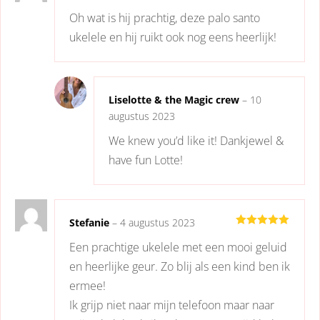
Gewaardeerd
Oh wat is hij prachtig, deze palo santo
5
uit 5
ukelele en hij ruikt ook nog eens heerlijk!
Liselotte & the Magic crew
–
10
augustus 2023
We knew you’d like it! Dankjewel &
have fun Lotte!
Stefanie
–
4 augustus 2023
Gewaardeerd
Een prachtige ukelele met een mooi geluid
5
uit 5
en heerlijke geur. Zo blij als een kind ben ik
ermee!
Ik grijp niet naar mijn telefoon maar naar