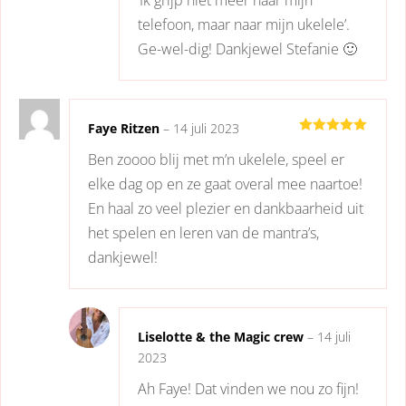
‘Ik grijp niet meer naar mijn
telefoon, maar naar mijn ukelele’.
Ge-wel-dig! Dankjewel Stefanie 🙂
Faye Ritzen
–
14 juli 2023
Gewaardeerd
Ben zoooo blij met m’n ukelele, speel er
5
uit 5
elke dag op en ze gaat overal mee naartoe!
En haal zo veel plezier en dankbaarheid uit
het spelen en leren van de mantra’s,
dankjewel!
Liselotte & the Magic crew
–
14 juli
2023
Ah Faye! Dat vinden we nou zo fijn!