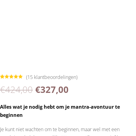
(
15
klantbeoordelingen)
Gewaardeerd
15
Oorspronkelijke
Huidige
€
424,00
€
327,00
5.00
op 5
gebaseerd
op
klant
waarderinge
prijs
prijs
n
Alles wat je nodig hebt om je mantra-avontuur te
beginnen
was:
is:
Je kunt niet wachten om te beginnen, maar wel met een
€424,00.
€327,00.