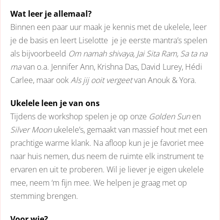
Wat leer je allemaal?
Binnen een paar uur maak je kennis met de ukelele, leer
je de basis en leert Liselotte je je eerste mantra’s spelen
als bijvoorbeeld
Om namah shivaya, Jai Sita Ram, Sa ta na
ma
van o.a. Jennifer Ann, Krishna Das, David Lurey, Hédi
Carlee, maar ook
Als jij ooit vergeet
van Anouk & Yora.
Ukelele leen je van ons
Tijdens de workshop spelen je op onze
Golden Sun
en
Silver Moon
ukelele’s, gemaakt van massief hout met een
prachtige warme klank. Na afloop kun je je favoriet mee
naar huis nemen, dus neem de ruimte elk instrument te
ervaren en uit te proberen. Wil je liever je eigen ukelele
mee, neem ‘m fijn mee. We helpen je graag met op
stemming brengen.
Voor wie?