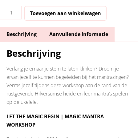
Magic
Toevoegen aan winkelwagen
Mantra
Workshop
Beschrijving
Aanvullende informatie
|
De
Beschrijving
Hoorneboeg
’t
Gooi
Verlang je ernaar je stem te laten klinken? Droom je
|
ervan jezelf te kunnen begeleiden bij het mantrazingen?
zo
Verras jezelf tijdens deze workshop aan de rand van de
4
rustgevende Hilversumse heide en leer mantra’s spelen
oktober
op de ukelele.
2026
LET THE MAGIC BEGIN | MAGIC MANTRA
aantal
WORKSHOP