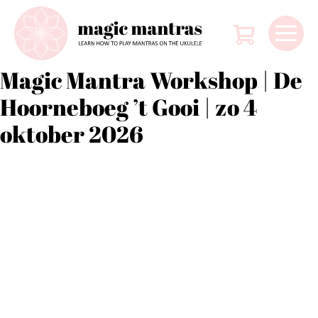
Ga
Winkelw
naar
de
Me
inhoud
Magic Mantra Workshop | De
tog
Hoorneboeg ’t Gooi | zo 4
oktober 2026